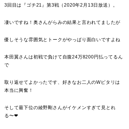
3回目は『ゴチ21』第3戦（2020年2月13日放送）。
凄いですね！奥さんがらみの結果と言われてましたが
優しそうな雰囲気とトークがやっぱり面白いですよね
本田翼
さんは初戦で負けて自腹
24万8200
円払ってるん
で
取り返せてよかったです、好きなお二人のWピタリは
本当に興奮！
そして最下位の綾野剛さんがイケメンすぎて見とれ
る〜❤︎