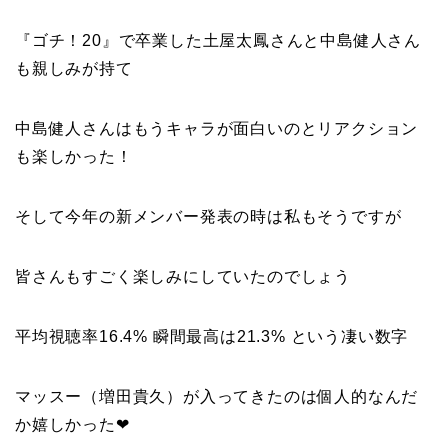
『ゴチ！20』で卒業した
土屋太鳳
さんと
中島健人
さん
も親しみが持て
中島健人
さんはもうキャラが面白いのとリアクション
も楽しかった！
そして今年の新メンバー発表の時は私もそうですが
皆さんもすごく楽しみにしていたのでしょう
平均視聴率
16.4%
瞬間最高は
21.3%
という凄い数字
マッスー（増田貴久
）が入ってきたのは個人的なんだ
か嬉しかった❤︎