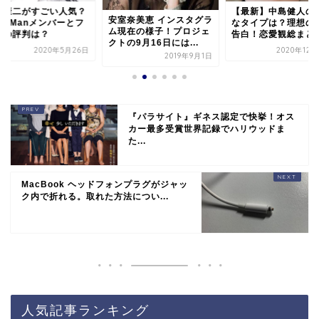
井康二がすごい人気？
【最新】中島健人の
安室奈美恵 インスタグラ
owManメンバーとフ
なタイプは？理想の
ム現在の様子！プロジェ
ンの評判は？
告白！恋愛観総まと
クトの9月16日には...
2020年5月26日
2020年12
2019年9月1日
『パラサイト』ギネス認定で快挙！オス
カー最多受賞世界記録でハリウッドま
た...
MacBook ヘッドフォンプラグがジャッ
ク内で折れる。取れた方法につい...
人気記事ランキング