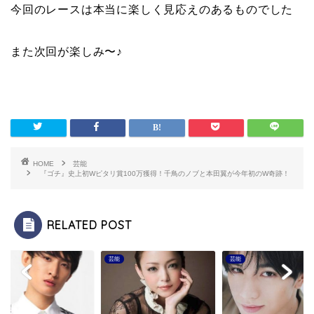
今回のレースは本当に楽しく見応えのあるものでした
また次回が楽しみ〜♪
HOME
芸能
『ゴチ』史上初Wピタリ賞100万獲得！千鳥のノブと本田翼が今年初のW奇跡！
RELATED POST
芸能
芸能