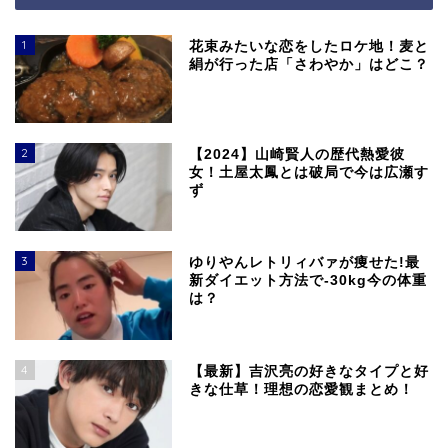
1
花束みたいな恋をしたロケ地！麦と
絹が行った店「さわやか」はどこ？
2
【2024】山崎賢人の歴代熱愛彼
女！土屋太鳳とは破局で今は広瀬す
ず
3
ゆりやんレトリィバァが痩せた!最
新ダイエット方法で-30kg今の体重
は？
4
【最新】吉沢亮の好きなタイプと好
きな仕草！理想の恋愛観まとめ！