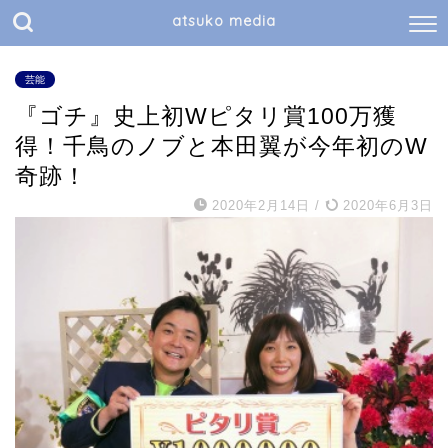
atsuko media
芸能
『ゴチ』史上初Wピタリ賞100万獲
得！千鳥のノブと本田翼が今年初のW
奇跡！
2020年2月14日
/
2020年6月3日