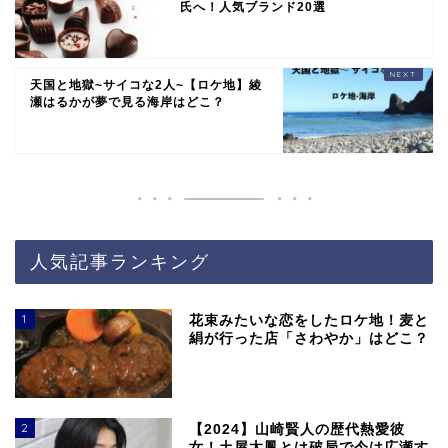
氏へ！人気ブランド20選
天国と地獄~サイコな2人~【ロケ地】綾
瀬はるかが夢で見る海岸はどこ？
人気記事ランキング
1
花束みたいな恋をしたロケ地！麦と
絹が行った店「さわやか」はどこ？
2
【2024】山崎賢人の歴代熱愛彼
女！土屋太鳳とは破局で今は広瀬す