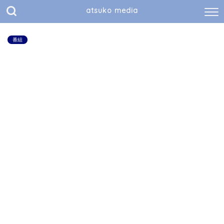
atsuko media
番組