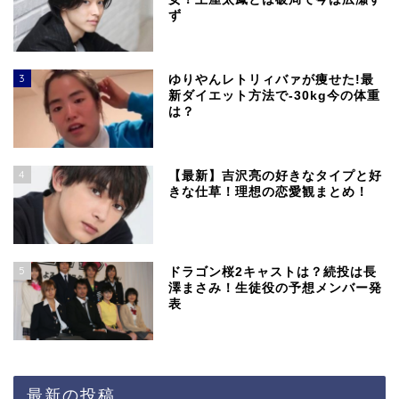
ず
3
ゆりやんレトリィバァが痩せた!最
新ダイエット方法で-30kg今の体重
は？
4
【最新】吉沢亮の好きなタイプと好
きな仕草！理想の恋愛観まとめ！
5
ドラゴン桜2キャストは？続投は長
澤まさみ！生徒役の予想メンバー発
表
最新の投稿