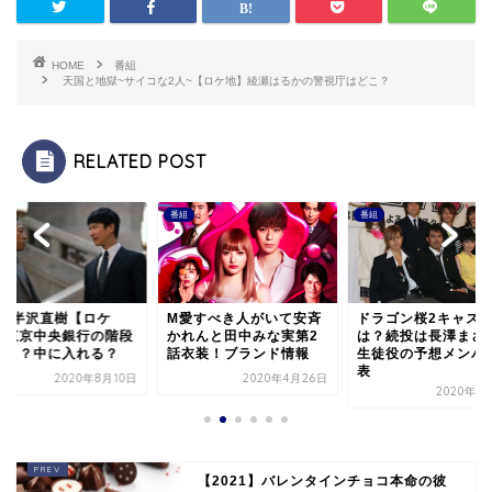
HOME
番組
天国と地獄~サイコな2人~【ロケ地】綾瀬はるかの警視庁はどこ？
RELATED POST
番組
番組
020半沢直樹【ロケ
M愛すべき人がいて安斉
ドラゴン桜2キャス
】東京中央銀行の階段
かれんと田中みな実第2
は？続投は長澤まさ
どこ？中に入れる？
話衣装！ブランド情報
生徒役の予想メンバ
表
2020年8月10日
2020年4月26日
2020年3
【2021】バレンタインチョコ本命の彼