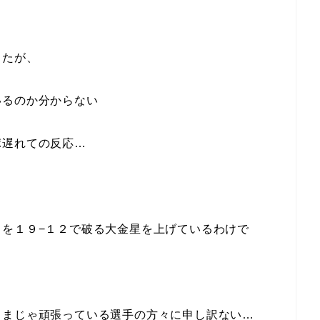
したが、
いるのか分からない
ポ遅れての反応…
ドを
１９−１２
で破る大金星を上げているわけで
ままじゃ頑張っている選手の方々に申し訳ない…