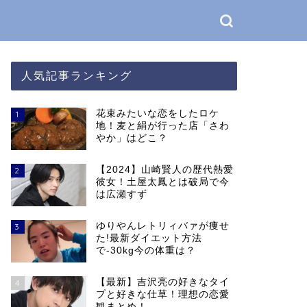
人気記事ランキング
花束みたいな恋をしたロケ
1
地！麦と絹が行った店「さわ
やか」はどこ？
【2024】山崎賢人の歴代熱愛
2
彼女！土屋太鳳とは破局で今
は広瀬すず
ゆりやんレトリィバァが痩せ
3
た!最新ダイエット方法
で-30kg今の体重は？
【最新】吉沢亮の好きなタイ
4
プと好きな仕草！理想の恋愛
観まとめ！