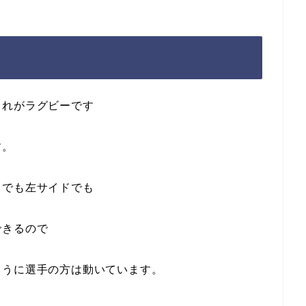
これがラグビーです
す。
ドでも左サイドでも
できるので
ように選手の方は動いています。