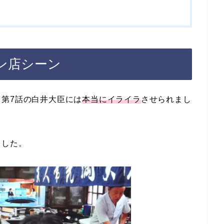
ン店シーン
第7話の白井大臣には
本当にイライラ
させられまし
ました。