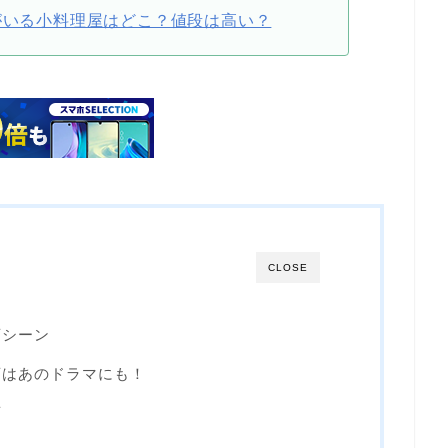
遥がいる小料理屋はどこ？値段は高い？
CLOSE
店シーン
店はあのドラマにも！
店