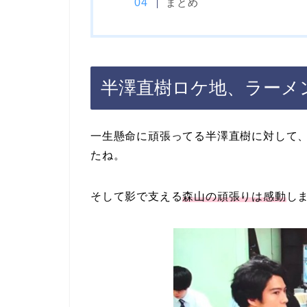
まとめ
半澤直樹ロケ地、ラーメ
一生懸命に頑張ってる半澤直樹に対して、
たね。
そして影で支える
森山の頑張りは感動
し