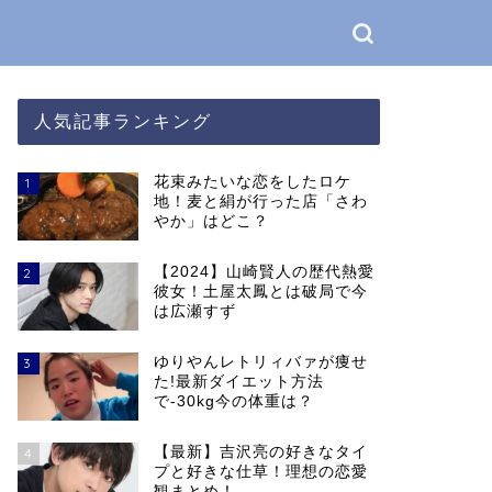
人気記事ランキング
花束みたいな恋をしたロケ
1
地！麦と絹が行った店「さわ
やか」はどこ？
【2024】山崎賢人の歴代熱愛
2
彼女！土屋太鳳とは破局で今
は広瀬すず
ゆりやんレトリィバァが痩せ
3
た!最新ダイエット方法
で-30kg今の体重は？
【最新】吉沢亮の好きなタイ
4
プと好きな仕草！理想の恋愛
観まとめ！