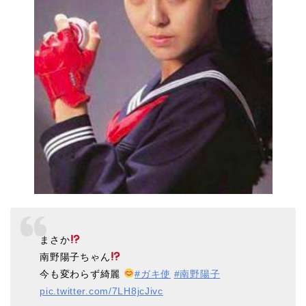
まさか
南野陽子ちゃん
今も変わらず綺麗
#ガキ使
#南野陽子
pic.twitter.com/7LH8jcJivc