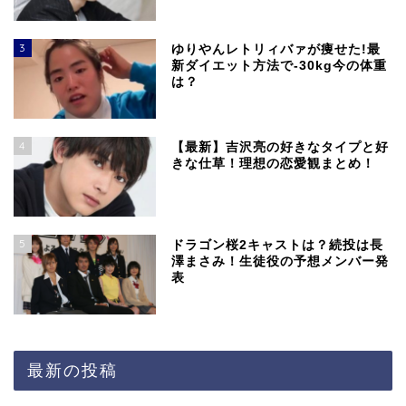
3
ゆりやんレトリィバァが痩せた!最
新ダイエット方法で-30kg今の体重
は？
4
【最新】吉沢亮の好きなタイプと好
きな仕草！理想の恋愛観まとめ！
5
ドラゴン桜2キャストは？続投は長
澤まさみ！生徒役の予想メンバー発
表
最新の投稿