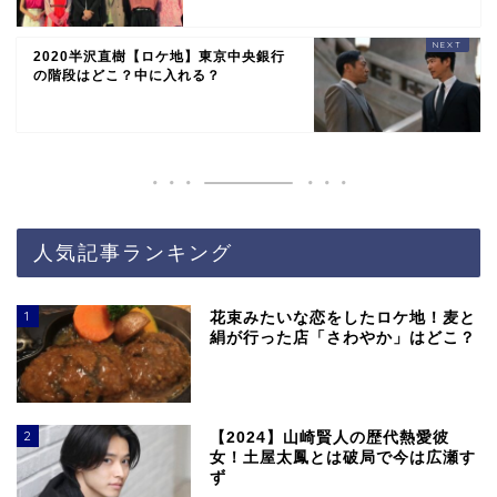
2020半沢直樹【ロケ地】東京中央銀行
の階段はどこ？中に入れる？
人気記事ランキング
1
花束みたいな恋をしたロケ地！麦と
絹が行った店「さわやか」はどこ？
2
【2024】山崎賢人の歴代熱愛彼
女！土屋太鳳とは破局で今は広瀬す
ず