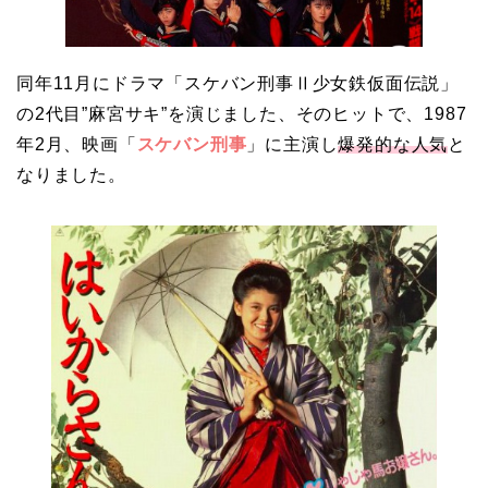
同年11月にドラマ「スケバン刑事Ⅱ少女鉄仮面伝説」
の2代目”麻宮サキ”を演じました、そのヒットで、1987
年2月、映画「
スケバン刑事
」に主演し
爆発的な人気
と
なりました。