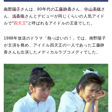
南野陽子
さんは、80年代の
工藤静香
さん、
中山美穂
さ
ん、
浅香唯
さんとデビューが同じくらいの人気アイド
ルで”
四天王
”と呼ばれるアイドルの王道でした。
1988年放送のドラマ「熱っぽいの！」では、南野陽子
が主演を務め、アイドル四天王の一人であった工藤静
香さんも出演したメディカルラブコメディでした。