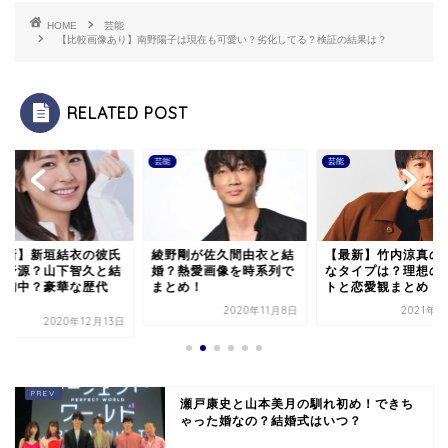
HOME
芸能
【比較画像あり】南野陽子は現在も可愛い？劣化してる？検証の結果は？
RELATED POST
芸能
芸能
野剛が佐久間由衣と結
【最新】竹内涼真の好き
安室奈美恵 インスタ
？熱愛画像を時系列で
なタイプは？理想のデー
ム現在の様子！プロ
とめ！
トと恋愛観まとめ！
クトの9月16日には..
2020年11月8日
2021年2月3日
2019年
瀬戸康史と山本美月の馴れ初め！できち
ゃった婚なの？結婚式はいつ？